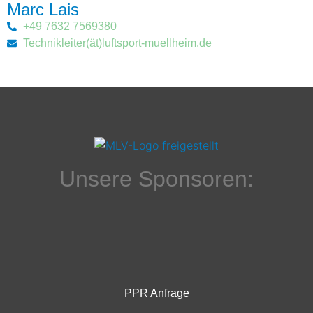
Marc Lais
+49 7632 7569380
Technikleiter(ät)luftsport-muellheim.de
Unsere Sponsoren:
PPR Anfrage