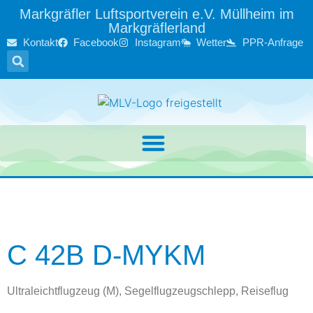
Markgräfler Luftsportverein e.V. Müllheim im
Markgräflerland
Kontakt
Facebook
Instagram
Wetter
PPR-Anfrage
C 42B D-MYKM
Ultraleichtflugzeug (M), Segelflugzeugschlepp, Reiseflug